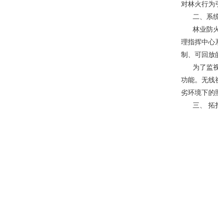
对林火行为
二、系
林业防
理指挥中心
制、可回放
为了监
功能。无线
劣环境下的
三、 拓