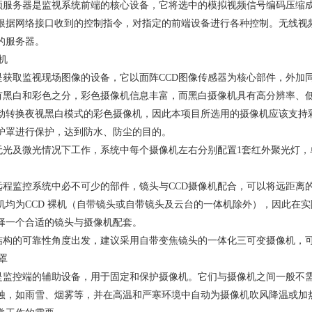
频服务器是监视系统前端的核心设备，它将选中的模拟视频信号编码压缩
根据网络接口收到的控制指令，对指定的前端设备进行各种控制。无线视频
的服务器。
机
是获取监视现场图像的设备，它以面阵CCD图像传感器为核心部件，外加
有黑白和彩色之分，彩色摄像机信息丰富，而黑白摄像机具有高分辨率、
动转换夜视黑白模式的彩色摄像机，因此本项目所选用的摄像机应该支持
护罩进行保护，达到防水、防尘的目的。
无光及微光情况下工作，系统中每个摄像机左右分别配置1套红外聚光灯，单
远程监控系统中必不可少的部件，镜头与CCD摄像机配合，可以将远距离
机均为CCD 裸机（自带镜头或自带镜头及云台的一体机除外），因此在
择一个合适的镜头与摄像机配套。
结构的可靠性角度出发，建议采用自带变焦镜头的一体化三可变摄像机，
罩
是监控端的辅助设备，用于固定和保护摄像机。它们与摄像机之间一般不
蚀，如雨雪、烟雾等，并在高温和严寒环境中自动为摄像机吹风降温或加