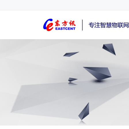
NB-IoT终端,4G路由器,GPRS DTU,Router,5G,3G,2G,C