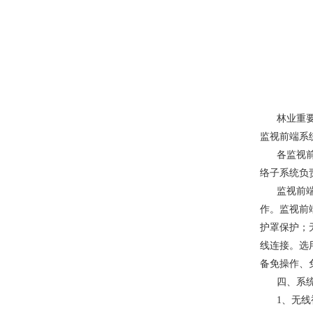
林业重
监视前端系
各监视
络子系统负
监视前
作。监视前
护罩保护；
线连接。选
备免操作、
四、系
1、无