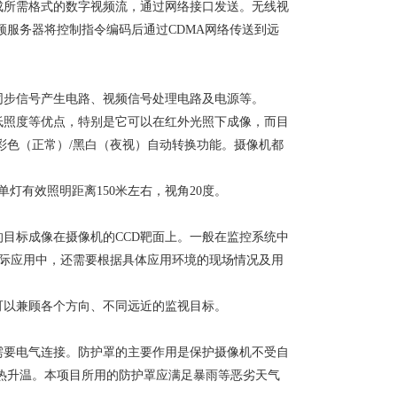
成所需格式的数字视频流，通过网络接口发送。无线视
服务器将控制指令编码后通过CDMA网络传送到远
同步信号产生电路、视频信号处理电路及电源等。
低照度等优点，特别是它可以在红外光照下成像，而目
彩色（正常）/黑白（夜视）自动转换功能。摄像机都
灯有效照明距离150米左右，视角20度。
的目标成像在摄像机的CCD靶面上。一般在监控系统中
实际应用中，还需要根据具体应用环境的现场情况及用
可以兼顾各个方向、不同远近的监视目标。
需要电气连接。防护罩的主要作用是保护摄像机不受自
热升温。本项目所用的防护罩应满足暴雨等恶劣天气