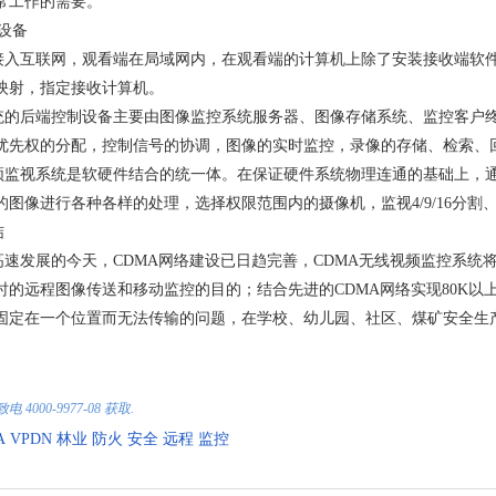
常工作的需要。
设备
接入互联网，观看端在局域网内，在观看端的计算机上除了安装接收端软
映射，指定接收计算机。
统的后端控制设备主要由图像监控系统服务器、图像存储系统、监控客户
优先权的分配，控制信号的协调，图像的实时监控，录像的存储、检索、
频监视系统是软硬件结合的统一体。在保证硬件系统物理连通的基础上，
的图像进行各种各样的处理，选择权限范围内的摄像机，监视4/9/16分割
结
高速发展的今天，CDMA网络建设已日趋完善，CDMA无线视频监控系统
时的远程图像传送和移动监控的目的；结合先进的CDMA网络实现80K以上
固定在一个位置而无法传输的问题，在学校、幼儿园、社区、煤矿安全生
。
4000-9977-08 获取.
A
VPDN
林业
防火
安全
远程
监控