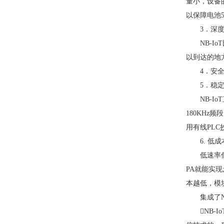
量小，设备
以保障电池
3．深
NB-
以到达的地
4．安
5．稳
NB-
180KH
用有线PLC
6. 低成
低速率
PA就能实
本越低，模
集成了

NB-