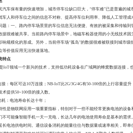
述
民汽车保有量的快速增加，城市停车位缺口巨大，“停车难”已是普遍的城市
驾车人和停车位之间的信息不对称、提高停车位利用率、降低人工管理成
问题：一、路内停车场景里的车位信息无法便捷、有效的被采集和传输到
数据很难被共享。当前路内停车场景中，地磁车检器使用的小无线技术因
影响规模化的形成。另外，当前停车场“孤岛”的数据很难被联接到城市级
位等价值应用无法快速落地。
统特点
IoT是IoT领域一个新兴的技术，支持低功耗设备在广域网的蜂窝数据连接，也
连接：每区可达10万连接；NB-IoT比2G/3G/4G有50-100倍的上行容
术提供50~100倍的接入数。
低功耗：电池寿命长达十年；
特性是物联网应用一项重要指标，特别对于一些不能经常更换电池的设备
们不可能像智能手机一天一充电，长达几年的电池使用寿命是基本的需求
延长电池供电时间。通信设备消耗的能量往往与数据量或速率相关，即单