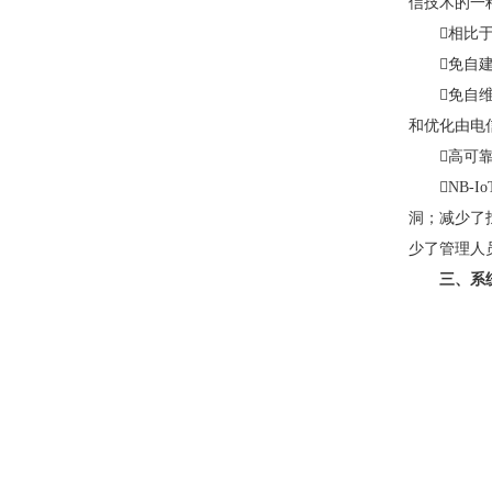
信技术的一

相比于

免自

免自维
和优化由电

高可靠

NB
洞；减少了
少了管理人
三、系