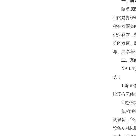
一、概
随着居
目的是打破
存在着两类
仍然存在，
护的难度，
导、共享车
二、系
NB-
势：
1.海量
比现有无线技
2.超
低功耗
测设备，它
设备功耗以