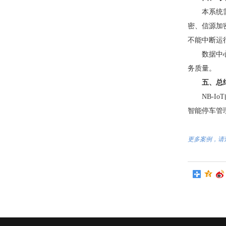
本系统
密、信源加
不能中断运
数据中
务质量。
五、总
NB-
智能停车管
更多案例，请致电 