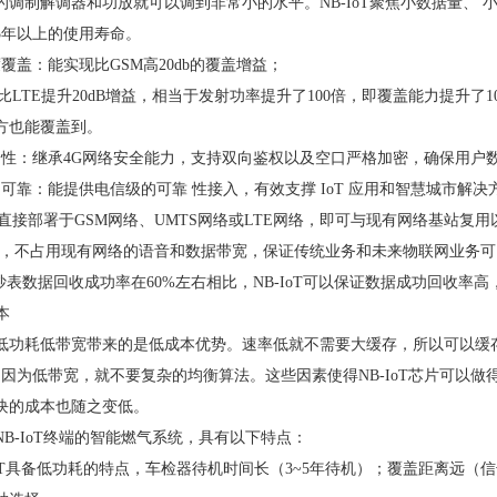
的调制解调器和功放就可以调到非常小的水平。NB-IoT聚焦小数据量、 小
5年以上的使用寿命。
度覆盖：能实现比GSM高20db的覆盖增益；
IoT比LTE提升20dB增益，相当于发射功率提升了100倍，即覆盖能力提
方也能覆盖到。
全性：继承4G网络安全能力，支持双向鉴权以及空口严格加密，确保用户
定可靠：能提供电信级的可靠 性接入，有效支撑 IoT 应用和智慧城市解决
IoT直接部署于GSM网络、UMTS网络或LTE网络，即可与现有网络基站
z频段，不占用现有网络的语音和数据带宽，保证传统业务和未来物联网业务
抄表数据回收成功率在60%左右相比，NB-IoT可以保证数据成功回收率
本
低功耗低带宽带来的是低成本优势。速率低就不需要大缓存，所以可以缓存小
现;因为低带宽，就不要复杂的均衡算法。这些因素使得NB-IoT芯片可以
块的成本也随之变低。
NB-IoT终端的智能燃气系统，具有以下特点：
IoT具备低功耗的特点，车检器待机时间长（3~5年待机）；覆盖距离远