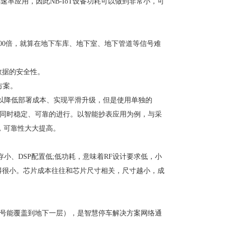
速率应用，因此NB-IoT设备功耗可以做到非常小，可
升了100倍，就算在地下车库、地下室、地下管道等信号难
数据的安全性。
方案。
复用以降低部署成本、实现平滑升级，但是使用单独的
可同时稳定、可靠的进行。以智能抄表应用为例，与采
高，可靠性大大提高。
、DSP配置低;低功耗，意味着RF设计要求低，小
做得很小。芯片成本往往和芯片尺寸相关，尺寸越小，成
（信号能覆盖到地下一层），是智慧停车解决方案网络通