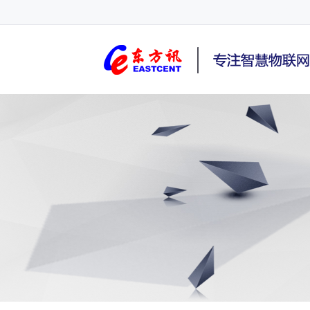
NB-IoT终端,4G路由器,GPRS DTU,Router,5G,3G,2G,C