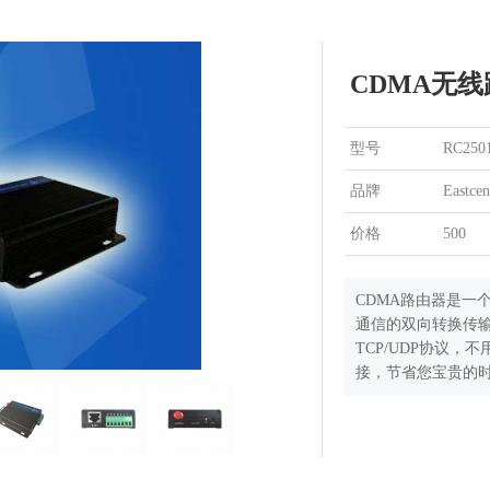
CDMA无
型号
RC2501
品牌
Eastcen
价格
500
CDMA路由器是一个
通信的双向转换传输
TCP/UDP协议
接，节省您宝贵的