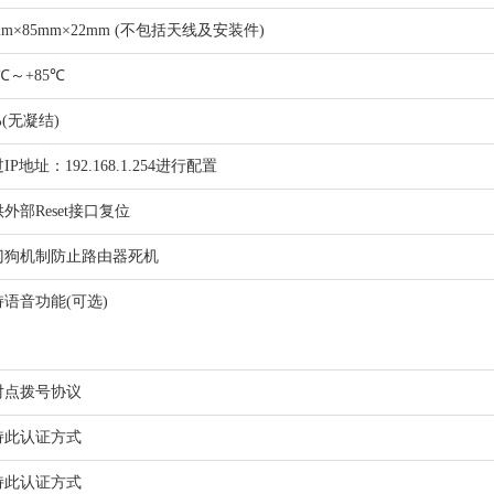
mm×85mm×22mm (不包括天线及安装件)
0℃～+85℃
%(无凝结)
IP地址：192.168.1.254进行配置
外部Reset接口复位
门狗机制防止路由器死机
持语音功能(可选)
对点拨号协议
持此认证方式
持此认证方式