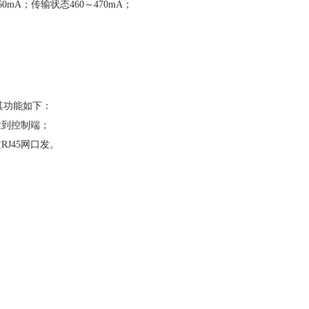
0mA；传输状态460～470mA；
其功能如下：
发到控制端；
J45网口发。