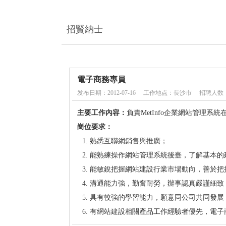
招賢納士
電子商務專員
发布日期：2012-07-16
工作地点：長沙市
招聘人数：
主要工作內容：
負責MetInfo企業網站管理
崗位要求：
熟悉互聯網銷售與推廣；
能熟練操作網站管理系統後臺，了解基本的
能敏銳把握網站建設行業市場動向，善於把
溝通能力強，勤奮耐勞，辦事認真嚴謹細致
具有較強的學習能力，願意同公司共同發展
有網站建設相關產品工作經驗者優先，電子