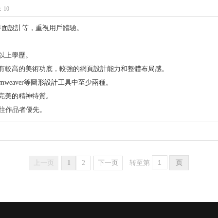
10
的界面設計等，重視用戶體驗。
以上學歷。
有較高的美術功底，較強的網頁設計能力和整體布局感。
ks、Dreamweaver等圖形設計工具中至少兩種。
完美的精神特質。
過往作品者優先。
上一页
1
2
下一页
转至第