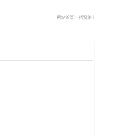
网站首页
>
招賢納士