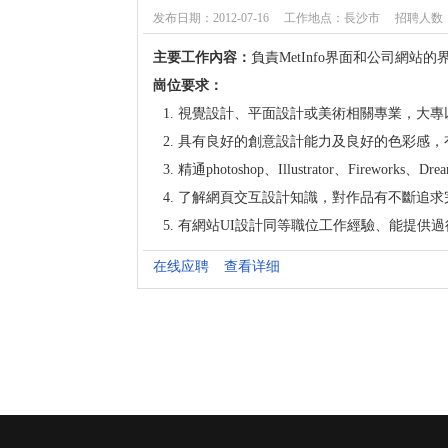
发布日期：2012-07-16
工作地点：長沙市
招聘人数：
主要工作內容：
負責MetInfo界面和公司網站
崗位要求：
視覺設計、平面設計或美術相關專業，大專
具有良好的創意設計能力及良好的色彩感，
精通photoshop、Illustrator、Firewor
了解網頁交互設計知識，對作品有不斷追求
有網站UI設計同等職位工作經驗、能提供
在线应聘
查看详细