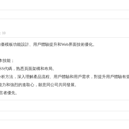
10
系統前臺模板功能設計、用戶體驗提升和Web界面技術優化。
發腳本技能；
寫CSS代碼，熟悉頁面架構和布局。
戶分析方法，深入理解產品流程、用戶體驗和用戶需求，對提升用戶體驗有
習能力和強烈的進取心，願意同公司共同發展。
語言者優先。