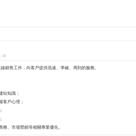
10
系統在線銷售工作，向客戶提供迅速、準確、周到的服務。
建站知識；
握客戶心理；
；
；
商務、市場營銷等相關專業優先。