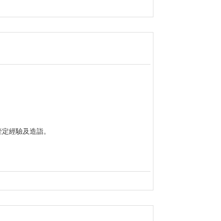
壹定經驗及造詣。